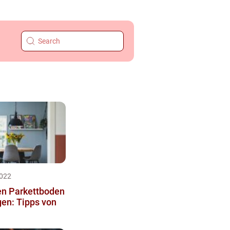
022
en Parkettboden
egen: Tipps von