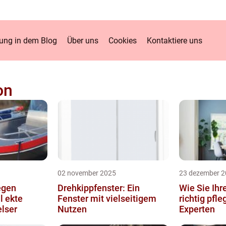
ung in dem Blog
Über uns
Cookies
Kontaktiere uns
on
02 november 2025
23 dezember 2
egen
Drehkippfenster: Ein
Wie Sie Ihr
l ekte
Fenster mit vielseitigem
richtig pfl
lser
Nutzen
Experten