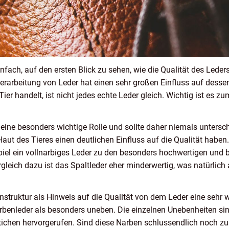
einfach, auf den ersten Blick zu sehen, wie die Qualität des Lede
Verarbeitung von Leder hat einen sehr großen Einfluss auf desse
r handelt, ist nicht jedes echte Leder gleich. Wichtig ist es z
er eine besonders wichtige Rolle und sollte daher niemals unter
ut des Tieres einen deutlichen Einfluss auf die Qualität haben.
piel ein vollnarbiges Leder zu den besonders hochwertigen und 
gleich dazu ist das Spaltleder eher minderwertig, was natürlich
nstruktur als Hinweis auf die Qualität von dem Leder eine sehr wi
rbenleder als besonders uneben. Die einzelnen Unebenheiten sind
ichen hervorgerufen. Sind diese Narben schlussendlich noch zu 