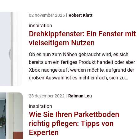
entscheiden. Die Rede ist von Leder. Wer Leder
kaufen möchte, um e...
02 november 2025
Robert Klatt
inspiration
Drehkippfenster: Ein Fenster mit
vielseitigem Nutzen
Ob es nun zum Nähen gebraucht wird, es sich
bereits um ein fertiges Produkt handelt oder aber
Xbox nachgekauft werden möchte, aufgrund der
großen Auswahl ist es nicht einfach, sich zu
entscheiden. Die Rede ist von Leder. Wer Leder
kaufen möchte, um e...
23 dezember 2022
Raimun Leu
inspiration
Wie Sie Ihren Parkettboden
richtig pflegen: Tipps von
Experten